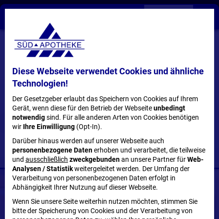
Diese Webseite verwendet Cookies und ähnliche
Technologien!
Der Gesetzgeber erlaubt das Speichern von Cookies auf Ihrem
BESTELLEN UND BERATEN:
Gerät, wenn diese für den Betrieb der Webseite
unbedingt
0800 - 92 58 767
notwendig
sind. Für alle anderen Arten von Cookies benötigen
wir
Ihre Einwilligung
(Opt-In).
E-Rezept einlösen
Shop
Darüber hinaus werden auf unserer Webseite auch
personenbezogene Daten
erhoben und verarbeitet, die teilweise
und
ausschließlich
zweckgebunden
an unsere Partner für
Web-
Analysen / Statistik
weitergeleitet werden. Der Umfang der
Verarbeitung von personenbezogenen Daten erfolgt in
Abhängigkeit Ihrer Nutzung auf dieser Webseite.
Wenn Sie unsere Seite weiterhin nutzen möchten, stimmen Sie
bitte der Speicherung von Cookies und der Verarbeitung von